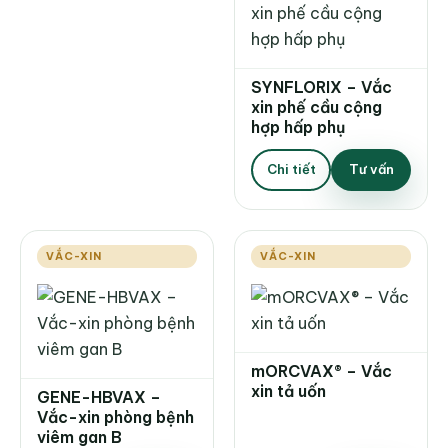
SYNFLORIX – Vắc
xin phế cầu cộng
hợp hấp phụ
Chi tiết
Tư vấn
VẮC-XIN
VẮC-XIN
mORCVAX® – Vắc
xin tả uốn
GENE-HBVAX –
Vắc-xin phòng bệnh
viêm gan B