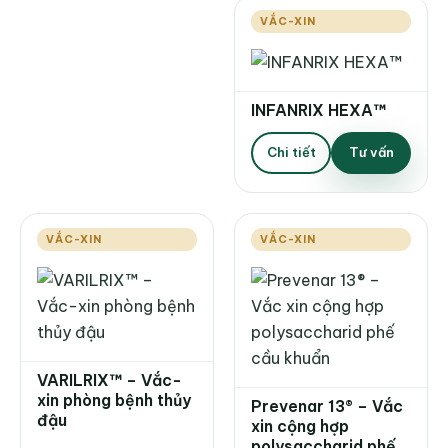
VẮC-XIN
INFANRIX HEXA™
Chi tiết
Tư vấn
VẮC-XIN
VẮC-XIN
VARILRIX™ – Vắc-
xin phòng bệnh thủy
Prevenar 13® – Vắc
đậu
xin cộng hợp
polysaccharid phế