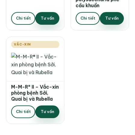
cầu khuẩn
Chi tiết
Tư vấn
Chi tiết
Tư vấn
VẮC-XIN
M-M-R® II – Vắc-xin
phòng bệnh Sởi,
Quai bị và Rubella
Chi tiết
Tư vấn