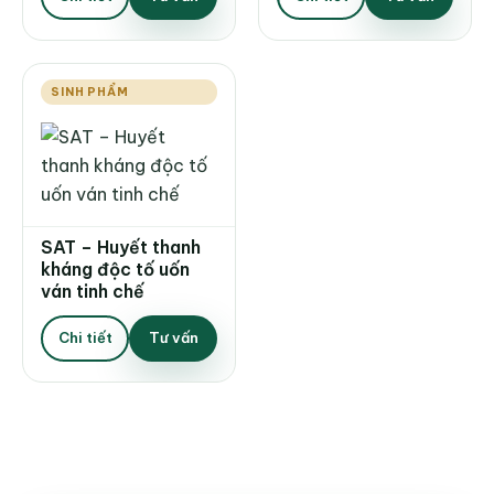
SINH PHẨM
SAT – Huyết thanh
kháng độc tố uốn
ván tinh chế
Chi tiết
Tư vấn