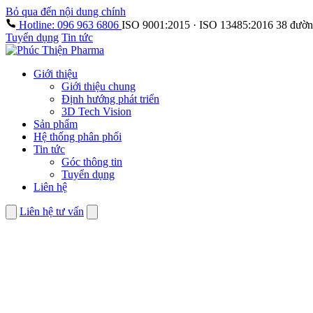
Bỏ qua đến nội dung chính
Hotline: 096 963 6806
ISO 9001:2015 · ISO 13485:2016
38 đườn
Tuyển dụng
Tin tức
Giới thiệu
Giới thiệu chung
Định hướng phát triển
3D Tech Vision
Sản phẩm
Hệ thống phân phối
Tin tức
Góc thông tin
Tuyển dụng
Liên hệ
Liên hệ tư vấn