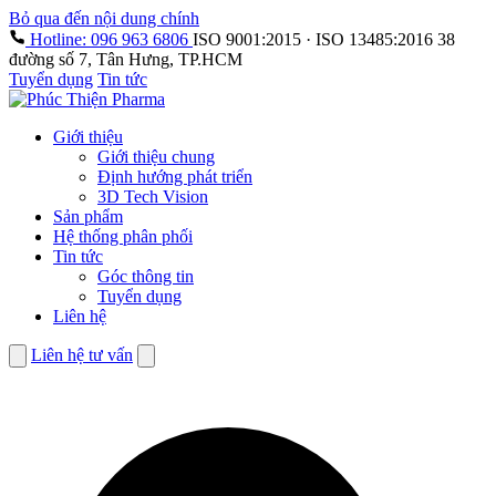
Bỏ qua đến nội dung chính
Hotline: 096 963 6806
ISO 9001:2015 · ISO 13485:2016
38
đường số 7, Tân Hưng, TP.HCM
Tuyển dụng
Tin tức
Giới thiệu
Giới thiệu chung
Định hướng phát triển
3D Tech Vision
Sản phẩm
Hệ thống phân phối
Tin tức
Góc thông tin
Tuyển dụng
Liên hệ
Liên hệ tư vấn