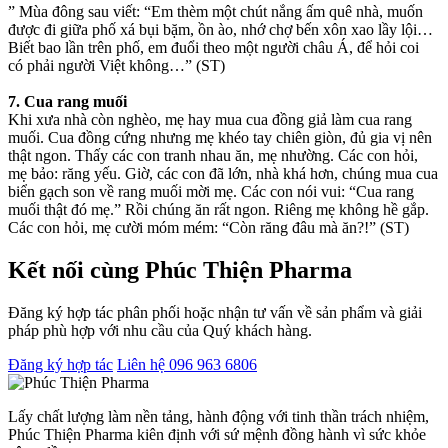
” Mùa đông sau viết: “Em thèm một chút nắng ấm quê nhà, muốn
được đi giữa phố xá bụi bặm, ồn ào, nhớ chợ bến xôn xao lầy lội…
Biết bao lần trên phố, em đuổi theo một người châu Á, để hỏi coi
có phải người Việt không…” (ST)
7. Cua rang muối
Khi xưa nhà còn nghèo, mẹ hay mua cua đồng giả làm cua rang
muối. Cua đồng cứng nhưng mẹ khéo tay chiên giòn, đủ gia vị nên
thật ngon. Thấy các con tranh nhau ăn, mẹ nhường. Các con hỏi,
mẹ bảo: răng yếu. Giờ, các con đã lớn, nhà khá hơn, chúng mua cua
biển gạch son về rang muối mời mẹ. Các con nói vui: “Cua rang
muối thật đó mẹ.” Rồi chúng ăn rất ngon. Riêng mẹ không hề gắp.
Các con hỏi, mẹ cười móm mém: “Còn răng đâu mà ăn?!” (ST)
Kết nối cùng Phúc Thiện Pharma
Đăng ký hợp tác phân phối hoặc nhận tư vấn về sản phẩm và giải
pháp phù hợp với nhu cầu của Quý khách hàng.
Đăng ký hợp tác
Liên hệ 096 963 6806
Lấy chất lượng làm nền tảng, hành động với tinh thần trách nhiệm,
Phúc Thiện Pharma kiên định với sứ mệnh đồng hành vì sức khỏe