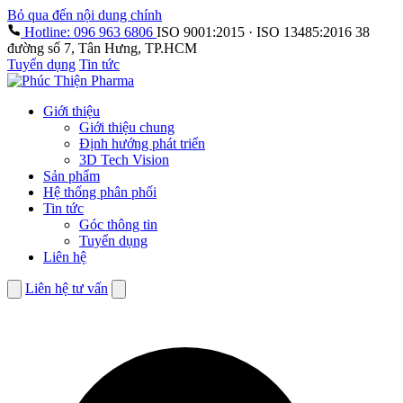
Bỏ qua đến nội dung chính
Hotline: 096 963 6806
ISO 9001:2015 · ISO 13485:2016
38
đường số 7, Tân Hưng, TP.HCM
Tuyển dụng
Tin tức
Giới thiệu
Giới thiệu chung
Định hướng phát triển
3D Tech Vision
Sản phẩm
Hệ thống phân phối
Tin tức
Góc thông tin
Tuyển dụng
Liên hệ
Liên hệ tư vấn