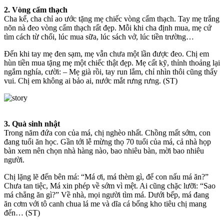
2. Vòng cẩm thạch
Cha kể, cha chỉ ao ước tặng mẹ chiếc vòng cẩm thạch. Tay mẹ trắng
nõn nà đeo vòng cẩm thạch rất đẹp. Mỗi khi cha định mua, mẹ cứ
tìm cách từ chối, lúc mua sữa, lúc sách vở, lúc tiền trường…
Đến khi tay mẹ đen sạm, mẹ vẫn chưa một lần được đeo. Chị em
hùn tiền mua tặng mẹ một chiếc thật đẹp. Mẹ cất kỹ, thỉnh thoảng lại
ngắm nghía, cười: – Mẹ già rồi, tay run lắm, chỉ nhìn thôi cũng thấy
vui. Chị em không ai bảo ai, nước mắt rưng rưng. (ST)
3. Quà sinh nhật
Trong năm đứa con của má, chị nghèo nhất. Chồng mất sớm, con
đang tuổi ăn học. Gần tới lễ mừng thọ 70 tuổi của má, cả nhà họp
bàn xem nên chọn nhà hàng nào, bao nhiêu bàn, mời bao nhiêu
người.
Chị lặng lẽ đến bên má: “Má ơi, má thèm gì, để con nấu má ăn?”
Chưa tan tiệc, Má xin phép về sớm vì mệt. Ai cũng chặc lưỡi: “Sao
má chẳng ăn gì?” Về nhà, mọi người tìm má. Dưới bếp, má đang
ăn cơm với tô canh chua lá me và dĩa cá bống kho tiêu chị mang
đến… (ST)