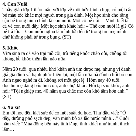
4. Con Nuôi
Thầy giáo lớp 1 thảo luận với lớp về một bức hình chụp, có một cậu
bé màu tóc khác mọi người trong gia đình. Một học sinh cho rằng
cậu bé trong hình chính là con nuôi. Một cô bé nói: – Mình biết tất
cả về con nuôi đấy. Một học sinh khác hỏi: – Thế con nuôi là gì? Cô
bé trả lời: – Con nuôi nghĩa là mình lớn lên từ trong tim mẹ mình
chứ không phải từ trong bụng. (ST)
5. Khóc
Vừa sinh ra đã vào trại mồ côi, trừ tiếng khóc chào đời, chồng tôi
không hề khóc thêm lần nào nữa.
Năm 20 tuổi, qua nhiều khó khăn anh tìm được mẹ, nhưng vì danh
giá gia đình và hạnh phúc hiện tại, một lần nữa bà đành chối bỏ con.
Anh ngạo nghễ ra đi, không rơi một giọt lệ. Hôm nay 40 tuổi,
đọc tin mẹ đăng báo tìm con, anh chợt khóc. Hỏi tại sao khóc, anh
nói: “Tội nghiệp mẹ, 40 năm qua chắc mẹ còn khổ tâm hơn anh.”
(ST)
6. Xa xứ
Em tôi học đến kiệt sức để có một suất du học. Thư đầu viết: “Ở
đây, đường phó sạch đẹp, văn minh bỏ xa lắc nước mình…” Cuối
năm viết: “Mùa đông bên này tĩnh lặng, tinh khiết như tranh, thích
lắm…