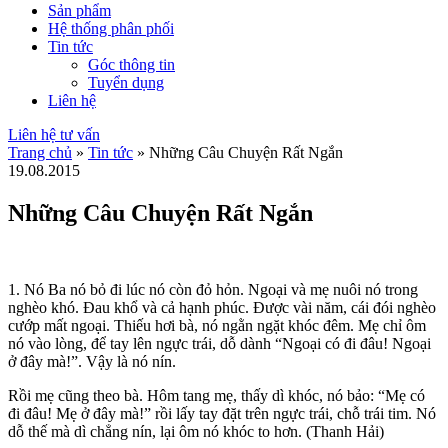
Sản phẩm
Hệ thống phân phối
Tin tức
Góc thông tin
Tuyển dụng
Liên hệ
Liên hệ tư vấn
Trang chủ
»
Tin tức
»
Những Câu Chuyện Rất Ngắn
19.08.2015
Những Câu Chuyện Rất Ngắn
1. Nó Ba nó bỏ đi lúc nó còn đỏ hỏn. Ngoại và mẹ nuôi nó trong
nghèo khó. Đau khổ và cả hạnh phúc. Được vài năm, cái đói nghèo
cướp mất ngoại. Thiếu hơi bà, nó ngằn ngặt khóc đêm. Mẹ chỉ ôm
nó vào lòng, để tay lên ngực trái, dỗ dành “Ngoại có đi đâu! Ngoại
ở đây mà!”. Vậy là nó nín.
Rồi mẹ cũng theo bà. Hôm tang mẹ, thấy dì khóc, nó bảo: “Mẹ có
đi đâu! Mẹ ở đây mà!” rồi lấy tay đặt trên ngực trái, chỗ trái tim. Nó
dỗ thế mà dì chẳng nín, lại ôm nó khóc to hơn. (Thanh Hải)