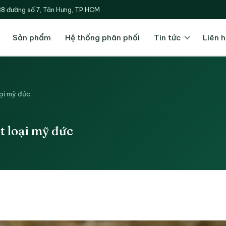
38 đường số 7, Tân Hưng, TP.HCM
Sản phẩm
Hệ thống phân phối
Tin tức
Liên h
oại mỹ đức
t loại mỹ đức