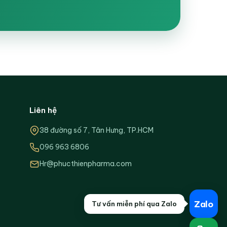
Liên hệ
38 đường số 7, Tân Hưng, TP.HCM
096 963 6806
Hr@phucthienpharma.com
Zalo
Tư vấn miễn phí qua Zalo