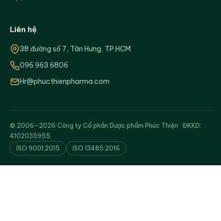
Liên hệ
38 đường số 7, Tân Hưng, TP.HCM
096 963 6806
Hr@phucthienpharma.com
© 2006–2026 Công ty Cổ phần Dược phẩm Phúc Thiện · ĐKKD:
4102035955
ISO 9001:2015
ISO 13485:2016